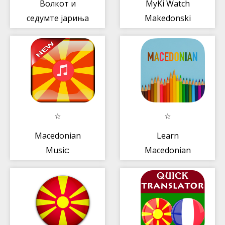
Волкот и
MyKi Watch
седумте јариња
Makedonski
Telekom
Macedonian
Learn
Music:
Macedonian
Macedonian
Radio Online
Free