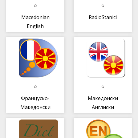
Macedonian
RadioStanici
English
Translator
Француско-
Македонски
Македонски
Англиски
речник
превод