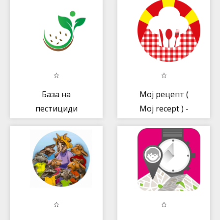
База на
Мој рецепт (
пестициди
Moj recept ) -
рецепти за
готвење