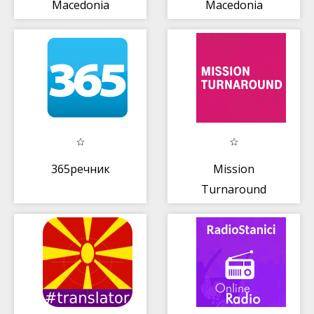
Macedonia
Macedonia
Radios in One
App
365речник
Mission
Turnaround