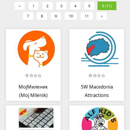
«
1
2
3
4
5
6 (11)
7
8
9
10
11
»
МојМиленик
SW Macedonia
(Moj Milenik)
Attractions