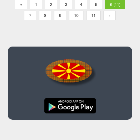
«
1
2
3
4
5
6 (11)
7
8
9
10
11
»