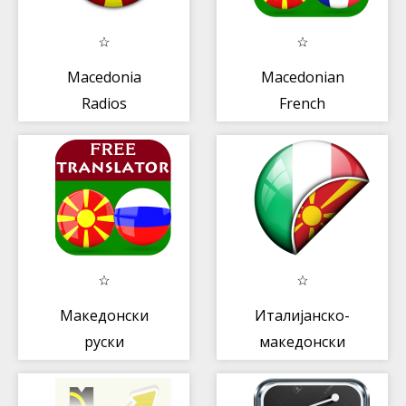
Macedonia
Macedonian
Radios
French
Translator
Македонски
Италијанско-
руски
македонски
преведувач
Преведу